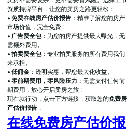
资质持牌平台，让您的卖房之路更轻松：
•
免费在线房产估价报告
：精准了解您的房产
市场价值，完全免费！
•
广告费全包
：为您的房产提供最大曝光，无
需额外费用。
•
拍卖费全包
：专业拍卖服务的所有费用我们
来承担。
•
低佣金
：透明实惠，帮您最大化收益。
•
零前期费用，零风险压力
：无需支付任何前
期费用，放心开启卖房之旅！
现在就行动，点击下方链接，获取您的
免费房
产估价报告
：
在线免费房产估价报