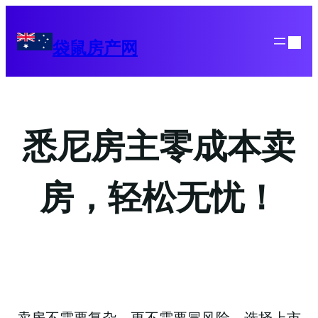
Skip
to
袋鼠房产网
content
悉尼房主零成本卖
房，轻松无忧！
卖房不需要复杂，更不需要冒风险。选择上市